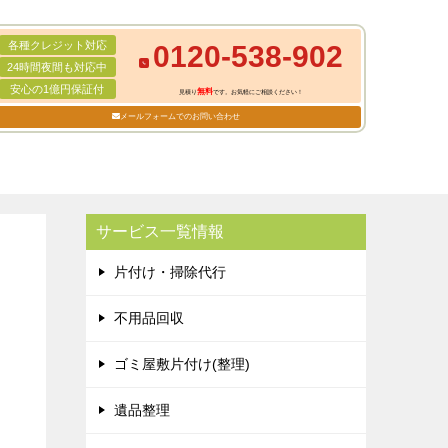
各種クレジット対応
0120-538-902
24時間夜間も対応中
安心の1億円保証付
無料
見積り
です。お気軽にご相談ください！
メールフォームでのお問い合わせ
サービス一覧情報
片付け・掃除代行
不用品回収
ゴミ屋敷片付け(整理)
遺品整理