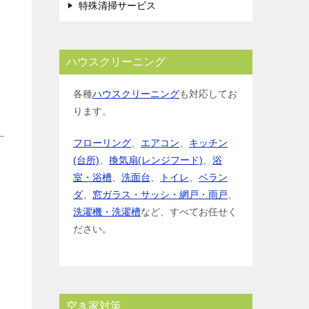
特殊清掃サービス
ハウスクリーニング
各種
ハウスクリーニング
も対応してお
ります。
フローリング
、
エアコン
、
キッチン
(台所)
、
換気扇(レンジフード)
、
浴
室・浴槽
、
洗面台
、
トイレ
、
ベラン
ダ
、
窓ガラス・サッシ・網戸・雨戸
、
洗濯機・洗濯槽
など、すべてお任せく
ださい。
空き家対策