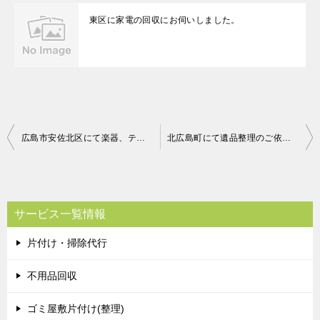
東区に家電の回収にお伺いしました。
投
広島市安佐北区にて楽器、テレビ台などの回収処分 お客様の声
北広島町にて遺品整理のご依頼 お客様の声
稿
ナ
ビ
サービス一覧情報
ゲ
片付け・掃除代行
ー
シ
不用品回収
ョ
ゴミ屋敷片付け(整理)
ン