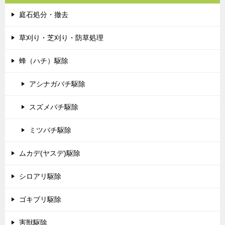
庭石処分・撤去
草刈り・芝刈り・防草処理
蜂（ハチ）駆除
アシナガバチ駆除
スズメバチ駆除
ミツバチ駆除
ムカデ(ヤスデ)駆除
シロアリ駆除
ゴキブリ駆除
害獣駆除