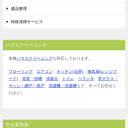
遺品整理
特殊清掃サービス
ハウスクリーニング
各種
ハウスクリーニング
も対応しております。
フローリング
、
エアコン
、
キッチン(台所)
、
換気扇(レンジフ
ード)
、
浴室・浴槽
、
洗面台
、
トイレ
、
ベランダ
、
窓ガラス・
サッシ・網戸・雨戸
、
洗濯機・洗濯槽
など、すべてお任せく
ださい。
空き家対策