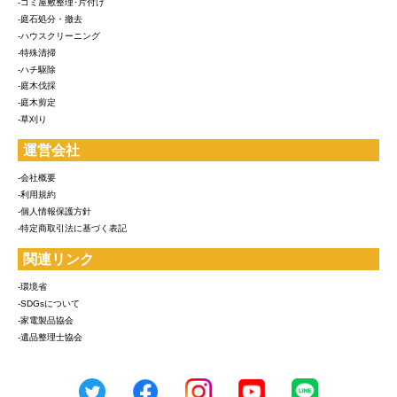
-ゴミ屋敷整理･片付け
-庭石処分・撤去
-ハウスクリーニング
-特殊清掃
-ハチ駆除
-庭木伐採
-庭木剪定
-草刈り
運営会社
-会社概要
-利用規約
-個人情報保護方針
-特定商取引法に基づく表記
関連リンク
-環境省
-SDGsについて
-家電製品協会
-遺品整理士協会