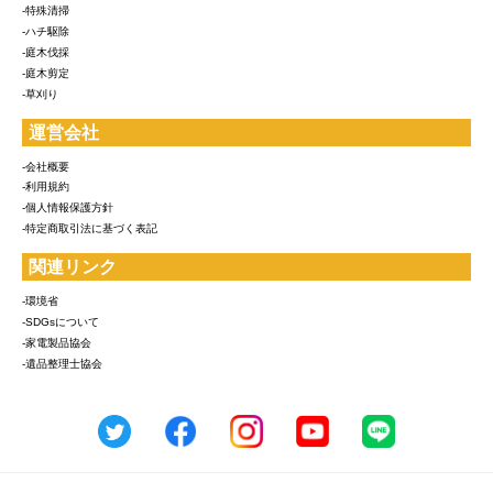
-特殊清掃
-ハチ駆除
-庭木伐採
-庭木剪定
-草刈り
運営会社
-会社概要
-利用規約
-個人情報保護方針
-特定商取引法に基づく表記
関連リンク
-環境省
-SDGsについて
-家電製品協会
-遺品整理士協会