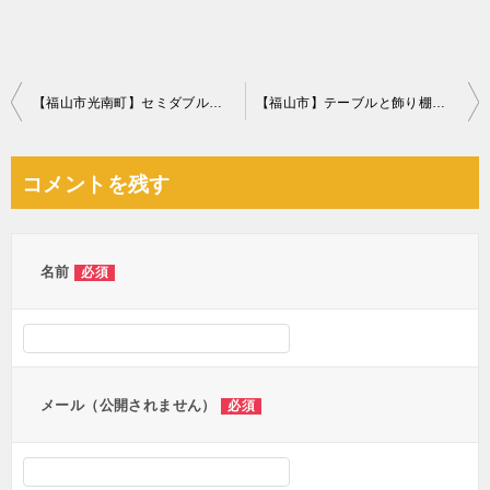
投
【福山市光南町】セミダブルベッドの回収☆早急な対応に大変満足していただきました！
【福山市】テーブルと飾り棚の不要品回収処分 お客様の声
稿
ナ
コメントを残す
ビ
ゲ
ー
名前
必須
シ
ョ
ン
メール（公開されません）
必須