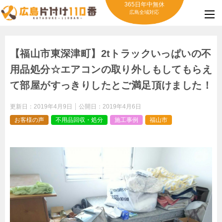
365日年中無休
広島全域対応
【福山市東深津町】2tトラックいっぱいの不
用品処分☆エアコンの取り外しもしてもらえ
て部屋がすっきりしたとご満足頂けました！
更新日：
2019年4月9日
公開日：
2019年4月6日
お客様の声
不用品回収・処分
施工事例
福山市