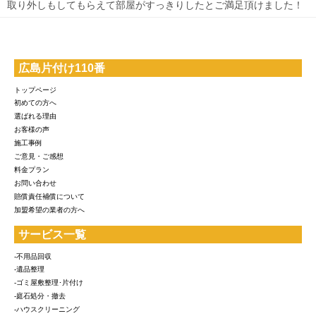
取り外しもしてもらえて部屋がすっきりしたとご満足頂けました！
広島片付け110番
トップページ
初めての方へ
選ばれる理由
お客様の声
施工事例
ご意見・ご感想
料金プラン
お問い合わせ
賠償責任補償について
加盟希望の業者の方へ
サービス一覧
-不用品回収
-遺品整理
-ゴミ屋敷整理･片付け
-庭石処分・撤去
-ハウスクリーニング