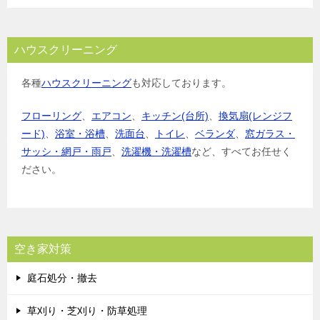
ハウスクリーニング
各種
ハウスクリーニング
も対応しております。
フローリング
、
エアコン
、
キッチン(台所)
、
換気扇(レンジフ
ード)
、
浴室・浴槽
、
洗面台
、
トイレ
、
ベランダ
、
窓ガラス・
サッシ・網戸・雨戸
、
洗濯機・洗濯槽
など、すべてお任せく
ださい。
空き家対策
庭石処分・撤去
草刈り・芝刈り・防草処理