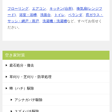
フローリング
、
エアコン
、
キッチン(台所)
、
換気扇(レンジフ
ード)
、
浴室・浴槽
、
洗面台
、
トイレ
、
ベランダ
、
窓ガラス・
サッシ・網戸・雨戸
、
洗濯機・洗濯槽
など、すべてお任せく
ださい。
空き家対策
庭石処分・撤去
草刈り・芝刈り・防草処理
蜂（ハチ）駆除
アシナガバチ駆除
スズメバチ駆除