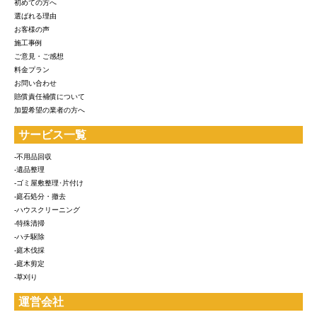
初めての方へ
選ばれる理由
お客様の声
施工事例
ご意見・ご感想
料金プラン
お問い合わせ
賠償責任補償について
加盟希望の業者の方へ
サービス一覧
-不用品回収
-遺品整理
-ゴミ屋敷整理･片付け
-庭石処分・撤去
-ハウスクリーニング
-特殊清掃
-ハチ駆除
-庭木伐採
-庭木剪定
-草刈り
運営会社