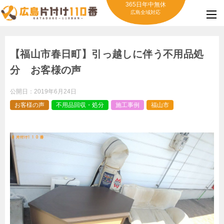
365日年中無休
広島全域対応
【福山市春日町】引っ越しに伴う不用品処
分 お客様の声
公開日：
2019年6月24日
お客様の声
不用品回収・処分
施工事例
福山市