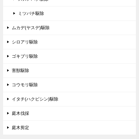
ミツバチ駆除
ムカデ(ヤスデ)駆除
シロアリ駆除
ゴキブリ駆除
害獣駆除
コウモリ駆除
イタチ(ハクビシン)駆除
庭木伐採
庭木剪定