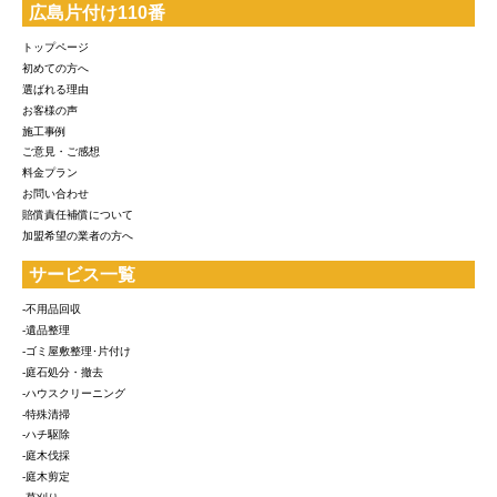
広島片付け110番
トップページ
初めての方へ
選ばれる理由
お客様の声
施工事例
ご意見・ご感想
料金プラン
お問い合わせ
賠償責任補償について
加盟希望の業者の方へ
サービス一覧
-不用品回収
-遺品整理
-ゴミ屋敷整理･片付け
-庭石処分・撤去
-ハウスクリーニング
-特殊清掃
-ハチ駆除
-庭木伐採
-庭木剪定