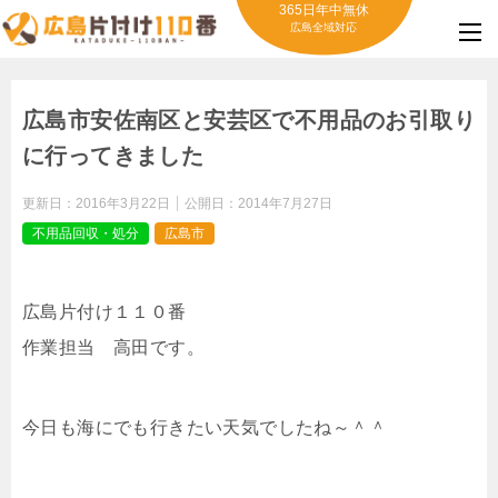
365日年中無休
広島全域対応
広島市安佐南区と安芸区で不用品のお引取り
に行ってきました
更新日：
2016年3月22日
公開日：
2014年7月27日
不用品回収・処分
広島市
広島片付け１１０番
作業担当 高田です。
今日も海にでも行きたい天気でしたね～＾＾