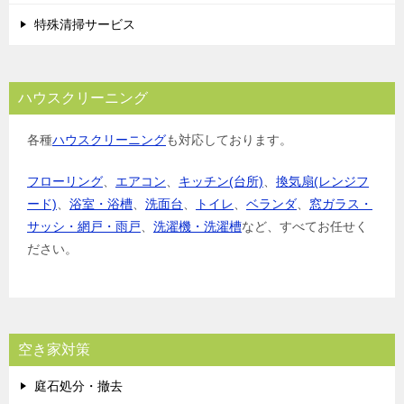
特殊清掃サービス
ハウスクリーニング
各種
ハウスクリーニング
も対応しております。
フローリング
、
エアコン
、
キッチン(台所)
、
換気扇(レンジフ
ード)
、
浴室・浴槽
、
洗面台
、
トイレ
、
ベランダ
、
窓ガラス・
サッシ・網戸・雨戸
、
洗濯機・洗濯槽
など、すべてお任せく
ださい。
空き家対策
庭石処分・撤去