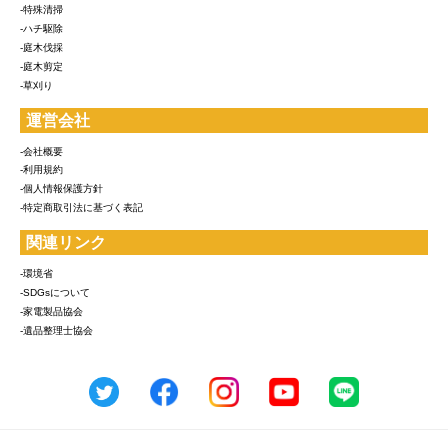
-特殊清掃
-ハチ駆除
-庭木伐採
-庭木剪定
-草刈り
運営会社
-会社概要
-利用規約
-個人情報保護方針
-特定商取引法に基づく表記
関連リンク
-環境省
-SDGsについて
-家電製品協会
-遺品整理士協会