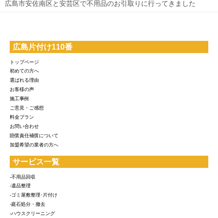
広島市安佐南区と安芸区で不用品のお引取りに行ってきました
広島片付け110番
トップページ
初めての方へ
選ばれる理由
お客様の声
施工事例
ご意見・ご感想
料金プラン
お問い合わせ
賠償責任補償について
加盟希望の業者の方へ
サービス一覧
-不用品回収
-遺品整理
-ゴミ屋敷整理･片付け
-庭石処分・撤去
-ハウスクリーニング