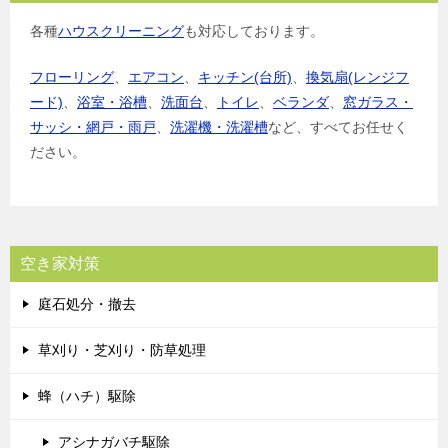
各種
ハウスクリーニング
も対応しております。
フローリング
、
エアコン
、
キッチン(台所)
、
換気扇(レンジフ
ード)
、
浴室・浴槽
、
洗面台
、
トイレ
、
ベランダ
、
窓ガラス・
サッシ・網戸・雨戸
、
洗濯機・洗濯槽
など、すべてお任せく
ださい。
空き家対策
庭石処分・撤去
草刈り・芝刈り・防草処理
蜂（ハチ）駆除
アシナガバチ駆除