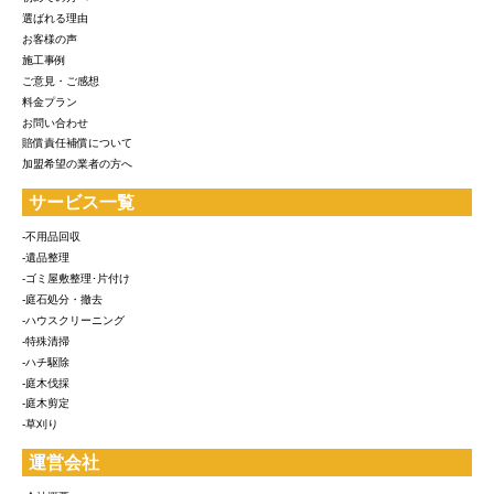
選ばれる理由
お客様の声
施工事例
ご意見・ご感想
料金プラン
お問い合わせ
賠償責任補償について
加盟希望の業者の方へ
サービス一覧
-不用品回収
-遺品整理
-ゴミ屋敷整理･片付け
-庭石処分・撤去
-ハウスクリーニング
-特殊清掃
-ハチ駆除
-庭木伐採
-庭木剪定
-草刈り
運営会社