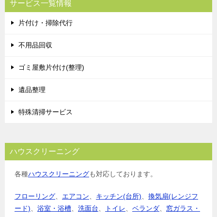
サービス一覧情報
片付け・掃除代行
不用品回収
ゴミ屋敷片付け(整理)
遺品整理
特殊清掃サービス
ハウスクリーニング
各種
ハウスクリーニング
も対応しております。
フローリング
、
エアコン
、
キッチン(台所)
、
換気扇(レンジフ
ード)
、
浴室・浴槽
、
洗面台
、
トイレ
、
ベランダ
、
窓ガラス・