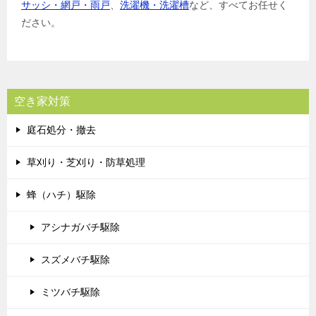
サッシ・網戸・雨戸
、
洗濯機・洗濯槽
など、すべてお任せく
ださい。
空き家対策
庭石処分・撤去
草刈り・芝刈り・防草処理
蜂（ハチ）駆除
アシナガバチ駆除
スズメバチ駆除
ミツバチ駆除