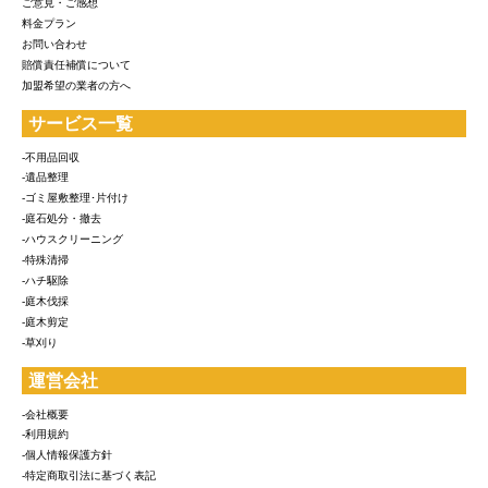
ご意見・ご感想
料金プラン
お問い合わせ
賠償責任補償について
加盟希望の業者の方へ
サービス一覧
-不用品回収
-遺品整理
-ゴミ屋敷整理･片付け
-庭石処分・撤去
-ハウスクリーニング
-特殊清掃
-ハチ駆除
-庭木伐採
-庭木剪定
-草刈り
運営会社
-会社概要
-利用規約
-個人情報保護方針
-特定商取引法に基づく表記