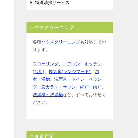
特殊清掃サービス
ハウスクリーニング
各種
ハウスクリーニング
も対応してお
ります。
フローリング
、
エアコン
、
キッチン
(台所)
、
換気扇(レンジフード)
、
浴
室・浴槽
、
洗面台
、
トイレ
、
ベラン
ダ
、
窓ガラス・サッシ・網戸・雨戸
、
洗濯機・洗濯槽
など、すべてお任せく
ださい。
空き家対策