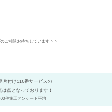
等
のご相談お待ちしています＾＾
島片付け110番サービスの
点は
点となっております！
100件施工アンケート平均