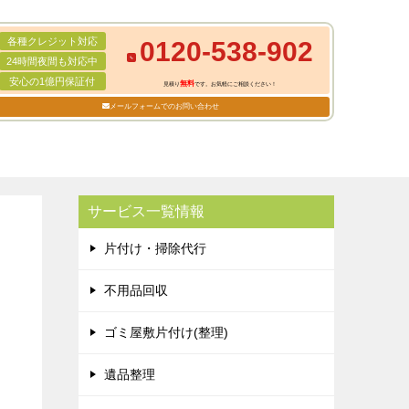
各種クレジット対応
0120-538-902
24時間夜間も対応中
安心の1億円保証付
無料
見積り
です。お気軽にご相談ください！
メールフォームでのお問い合わせ
サービス一覧情報
片付け・掃除代行
不用品回収
ゴミ屋敷片付け(整理)
遺品整理