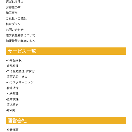
選ばれる理由
お客様の声
施工事例
ご意見・ご感想
料金プラン
お問い合わせ
賠償責任補償について
加盟希望の業者の方へ
サービス一覧
-不用品回収
-遺品整理
-ゴミ屋敷整理･片付け
-庭石処分・撤去
-ハウスクリーニング
-特殊清掃
-ハチ駆除
-庭木伐採
-庭木剪定
-草刈り
運営会社
-会社概要