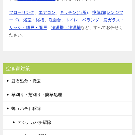
フローリング
、
エアコン
、
キッチン(台所)
、
換気扇(レンジフ
ード)
、
浴室・浴槽
、
洗面台
、
トイレ
、
ベランダ
、
窓ガラス・
サッシ・網戸・雨戸
、
洗濯機・洗濯槽
など、すべてお任せく
ださい。
空き家対策
庭石処分・撤去
草刈り・芝刈り・防草処理
蜂（ハチ）駆除
アシナガバチ駆除