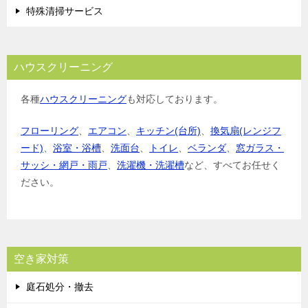
特殊清掃サービス
ハウスクリーニング
各種
ハウスクリーニング
も対応しております。
フローリング
、
エアコン
、
キッチン(台所)
、
換気扇(レンジフ
ード)
、
浴室・浴槽
、
洗面台
、
トイレ
、
ベランダ
、
窓ガラス・
サッシ・網戸・雨戸
、
洗濯機・洗濯槽
など、すべてお任せく
ださい。
空き家対策
庭石処分・撤去