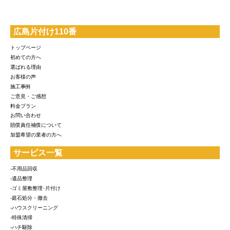
広島片付け110番
トップページ
初めての方へ
選ばれる理由
お客様の声
施工事例
ご意見・ご感想
料金プラン
お問い合わせ
賠償責任補償について
加盟希望の業者の方へ
サービス一覧
-不用品回収
-遺品整理
-ゴミ屋敷整理･片付け
-庭石処分・撤去
-ハウスクリーニング
-特殊清掃
-ハチ駆除