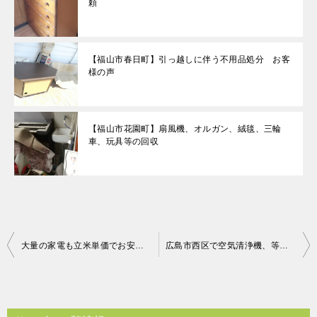
頼
【福山市春日町】引っ越しに伴う不用品処分 お客
様の声
【福山市花園町】扇風機、オルガン、絨毯、三輪
車、玩具等の回収
投
大量の家電も立米単価でお安く回収可能！手際よく作業員さんが積み込んでくれたので早かった、とお喜び頂けました！
広島市西区で空気清浄機、等回収のお客様の声
稿
ナ
ビ