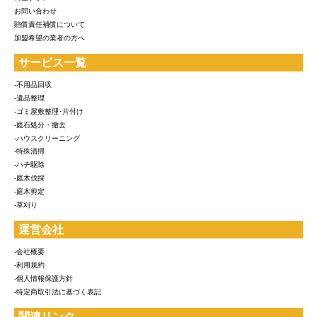
お問い合わせ
賠償責任補償について
加盟希望の業者の方へ
サービス一覧
-不用品回収
-遺品整理
-ゴミ屋敷整理･片付け
-庭石処分・撤去
-ハウスクリーニング
-特殊清掃
-ハチ駆除
-庭木伐採
-庭木剪定
-草刈り
運営会社
-会社概要
-利用規約
-個人情報保護方針
-特定商取引法に基づく表記
関連リンク