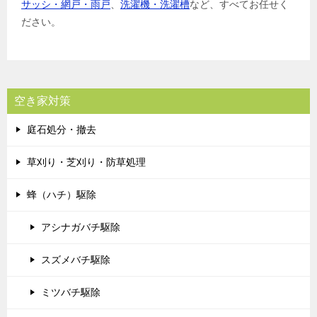
サッシ・網戸・雨戸
、
洗濯機・洗濯槽
など、すべてお任せく
ださい。
空き家対策
庭石処分・撤去
草刈り・芝刈り・防草処理
蜂（ハチ）駆除
アシナガバチ駆除
スズメバチ駆除
ミツバチ駆除