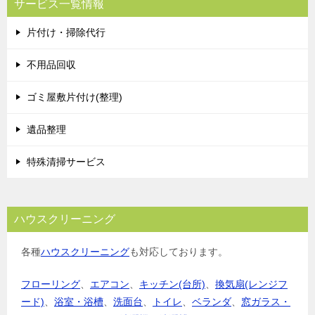
サービス一覧情報
ゲ
片付け・掃除代行
ー
シ
不用品回収
ョ
ゴミ屋敷片付け(整理)
ン
遺品整理
特殊清掃サービス
ハウスクリーニング
各種
ハウスクリーニング
も対応しております。
フローリング
、
エアコン
、
キッチン(台所)
、
換気扇(レンジフ
ード)
、
浴室・浴槽
、
洗面台
、
トイレ
、
ベランダ
、
窓ガラス・