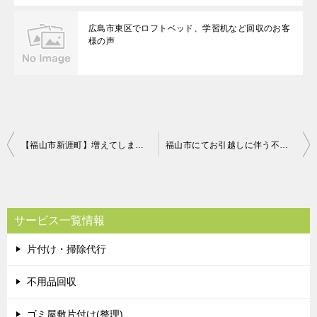
広島市東区でロフトベッド、学習机など回収のお客
様の声
投
【福山市新涯町】増えてしまった不用品もまとめて処分でき、お客様に喜んでいただけました。
福山市にてお引越しに伴う不用品回収（１７０Ｌ未満冷蔵庫、整理タンス）のご依頼 コビキ様の声
稿
ナ
ビ
サービス一覧情報
ゲ
片付け・掃除代行
ー
シ
不用品回収
ョ
ゴミ屋敷片付け(整理)