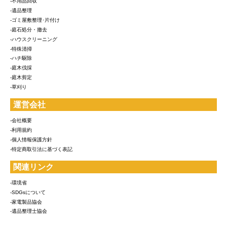
-不用品回収
-遺品整理
-ゴミ屋敷整理･片付け
-庭石処分・撤去
-ハウスクリーニング
-特殊清掃
-ハチ駆除
-庭木伐採
-庭木剪定
-草刈り
運営会社
-会社概要
-利用規約
-個人情報保護方針
-特定商取引法に基づく表記
関連リンク
-環境省
-SDGsについて
-家電製品協会
-遺品整理士協会