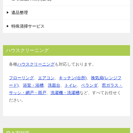
ン
遺品整理
特殊清掃サービス
ハウスクリーニング
各種
ハウスクリーニング
も対応しております。
フローリング
、
エアコン
、
キッチン(台所)
、
換気扇(レンジフ
ード)
、
浴室・浴槽
、
洗面台
、
トイレ
、
ベランダ
、
窓ガラス・
サッシ・網戸・雨戸
、
洗濯機・洗濯槽
など、すべてお任せく
ださい。