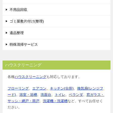
不用品回収
ゴミ屋敷片付け(整理)
遺品整理
特殊清掃サービス
ハウスクリーニング
各種
ハウスクリーニング
も対応しております。
フローリング
、
エアコン
、
キッチン(台所)
、
換気扇(レンジフ
ード)
、
浴室・浴槽
、
洗面台
、
トイレ
、
ベランダ
、
窓ガラス・
サッシ・網戸・雨戸
、
洗濯機・洗濯槽
など、すべてお任せく
ださい。