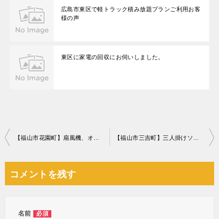
広島市東区で軽トラック積み放題プランご利用お客
様の声
東区に家電の回収にお伺いしました。
投
【福山市花園町】扇風機、オルガン、絨毯、三輪車、玩具等の回収
【福山市三吉町】三人掛けソファーの回収・処分ご依頼 お客様の声
稿
ナ
コメントを残す
ビ
ゲ
ー
名前
必須