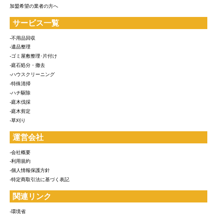
加盟希望の業者の方へ
サービス一覧
-不用品回収
-遺品整理
-ゴミ屋敷整理･片付け
-庭石処分・撤去
-ハウスクリーニング
-特殊清掃
-ハチ駆除
-庭木伐採
-庭木剪定
-草刈り
運営会社
-会社概要
-利用規約
-個人情報保護方針
-特定商取引法に基づく表記
関連リンク
-環境省