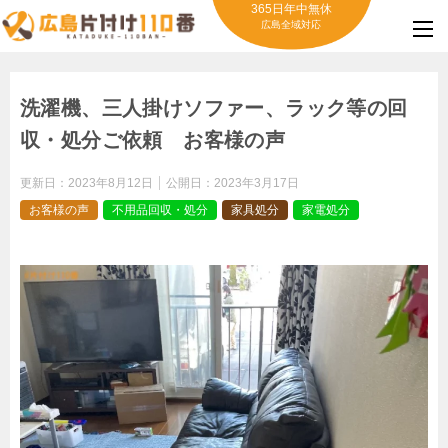
365日年中無休
広島全域対応
洗濯機、三人掛けソファー、ラック等の回
収・処分ご依頼 お客様の声
更新日：
2023年8月12日
公開日：
2023年3月17日
お客様の声
不用品回収・処分
家具処分
家電処分