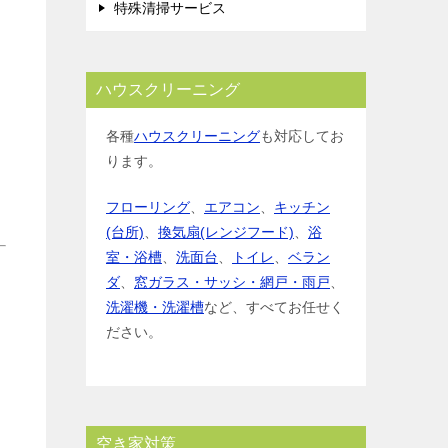
特殊清掃サービス
ハウスクリーニング
各種
ハウスクリーニング
も対応してお
ります。
フローリング
、
エアコン
、
キッチン
(台所)
、
換気扇(レンジフード)
、
浴
室・浴槽
、
洗面台
、
トイレ
、
ベラン
ダ
、
窓ガラス・サッシ・網戸・雨戸
、
洗濯機・洗濯槽
など、すべてお任せく
ださい。
空き家対策