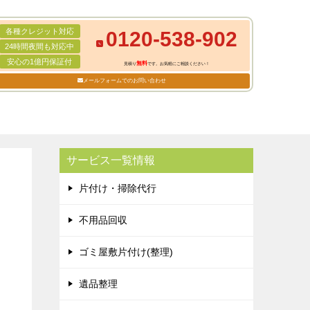
各種クレジット対応
0120-538-902
24時間夜間も対応中
安心の1億円保証付
無料
見積り
です。お気軽にご相談ください！
メールフォームでのお問い合わせ
サービス一覧情報
片付け・掃除代行
不用品回収
ゴミ屋敷片付け(整理)
遺品整理