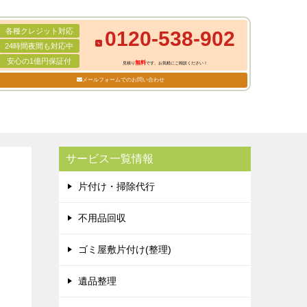
各種クレジット対応
0120-538-902
24時間夜間も対応中
安心の1億円保証付
無料
見積り
です。お気軽にご相談ください！
メールフォームでのお問い合わせ
サービス一覧情報
片付け・掃除代行
不用品回収
ゴミ屋敷片付け(整理)
遺品整理