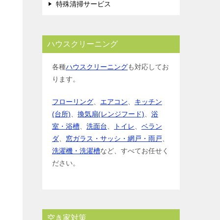
特殊清掃サービス
ハウスクリーニング
各種
ハウスクリーニング
も対応してお
ります。
フローリング
、
エアコン
、
キッチン
(台所)
、
換気扇(レンジフード)
、
浴
室・浴槽
、
洗面台
、
トイレ
、
ベラン
ダ
、
窓ガラス・サッシ・網戸・雨戸
、
洗濯機・洗濯槽
など、すべてお任せく
ださい。
空き家対策