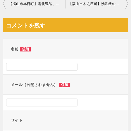
投
【福山市本郷町】電化製品、健康器具の回収☆直前の不用品の追加にも柔軟に対応でき、お客様にご満足いただけました！
【福山市木之庄町】洗濯機の回収☆希望日の回収で喜んでいただきました！
稿
ナ
コメントを残す
ビ
ゲ
ー
名前
必須
シ
ョ
ン
メール（公開されません）
必須
サイト