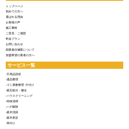
トップページ
初めての方へ
選ばれる理由
お客様の声
施工事例
ご意見・ご感想
料金プラン
お問い合わせ
賠償責任補償について
加盟希望の業者の方へ
サービス一覧
-不用品回収
-遺品整理
-ゴミ屋敷整理･片付け
-庭石処分・撤去
-ハウスクリーニング
-特殊清掃
-ハチ駆除
-庭木伐採
-庭木剪定
-草刈り