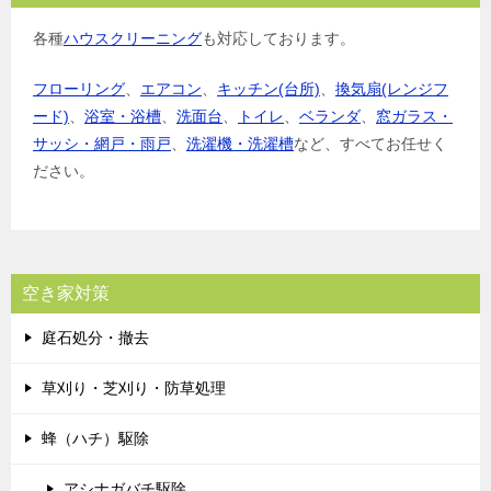
各種
ハウスクリーニング
も対応しております。
フローリング
、
エアコン
、
キッチン(台所)
、
換気扇(レンジフ
ード)
、
浴室・浴槽
、
洗面台
、
トイレ
、
ベランダ
、
窓ガラス・
サッシ・網戸・雨戸
、
洗濯機・洗濯槽
など、すべてお任せく
ださい。
空き家対策
庭石処分・撤去
草刈り・芝刈り・防草処理
蜂（ハチ）駆除
アシナガバチ駆除