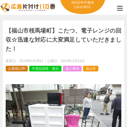
365日年中無休
広島全域対応
【福山市桜馬場町】こたつ、電子レンジの回
収☆迅速な対応に大変満足していただきまし
た！
更新日：
2019年3月30日
公開日：
2019年3月23日
お客様の声
不用品回収・処分
施工事例
福山市