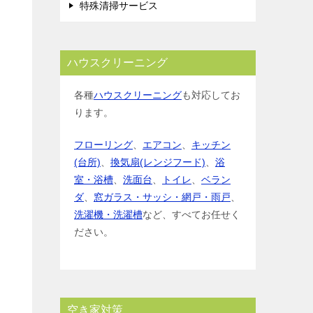
特殊清掃サービス
ハウスクリーニング
各種
ハウスクリーニング
も対応してお
ります。
フローリング
、
エアコン
、
キッチン
(台所)
、
換気扇(レンジフード)
、
浴
室・浴槽
、
洗面台
、
トイレ
、
ベラン
ダ
、
窓ガラス・サッシ・網戸・雨戸
、
洗濯機・洗濯槽
など、すべてお任せく
ださい。
空き家対策