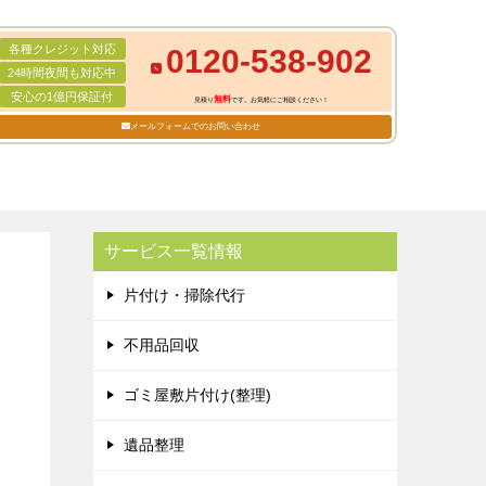
各種クレジット対応
0120-538-902
24時間夜間も対応中
安心の1億円保証付
無料
見積り
です。お気軽にご相談ください！
メールフォームでのお問い合わせ
サービス一覧情報
片付け・掃除代行
不用品回収
ゴミ屋敷片付け(整理)
遺品整理