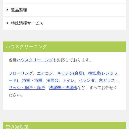
ン
遺品整理
特殊清掃サービス
ハウスクリーニング
各種
ハウスクリーニング
も対応しております。
フローリング
、
エアコン
、
キッチン(台所)
、
換気扇(レンジフ
ード)
、
浴室・浴槽
、
洗面台
、
トイレ
、
ベランダ
、
窓ガラス・
サッシ・網戸・雨戸
、
洗濯機・洗濯槽
など、すべてお任せく
ださい。
空き家対策