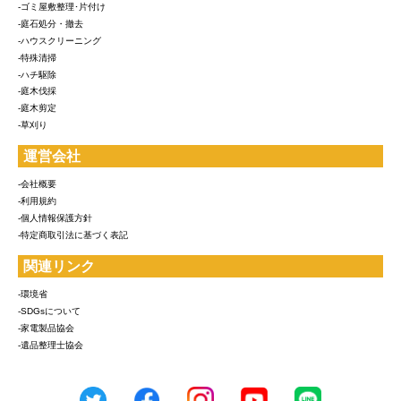
-ゴミ屋敷整理･片付け
-庭石処分・撤去
-ハウスクリーニング
-特殊清掃
-ハチ駆除
-庭木伐採
-庭木剪定
-草刈り
運営会社
-会社概要
-利用規約
-個人情報保護方針
-特定商取引法に基づく表記
関連リンク
-環境省
-SDGsについて
-家電製品協会
-遺品整理士協会