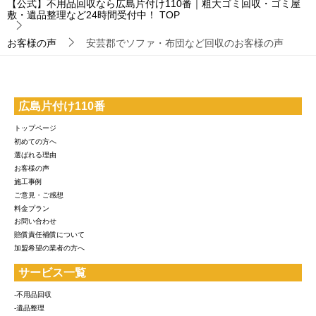
【公式】不用品回収なら広島片付け110番｜粗大ゴミ回収・ゴミ屋
敷・遺品整理など24時間受付中！
TOP
お客様の声
安芸郡でソファ・布団など回収のお客様の声
広島片付け110番
トップページ
初めての方へ
選ばれる理由
お客様の声
施工事例
ご意見・ご感想
料金プラン
お問い合わせ
賠償責任補償について
加盟希望の業者の方へ
サービス一覧
-不用品回収
-遺品整理