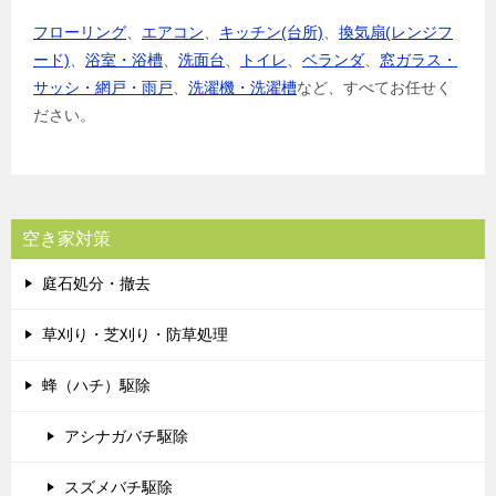
フローリング
、
エアコン
、
キッチン(台所)
、
換気扇(レンジフ
ード)
、
浴室・浴槽
、
洗面台
、
トイレ
、
ベランダ
、
窓ガラス・
サッシ・網戸・雨戸
、
洗濯機・洗濯槽
など、すべてお任せく
ださい。
空き家対策
庭石処分・撤去
草刈り・芝刈り・防草処理
蜂（ハチ）駆除
アシナガバチ駆除
スズメバチ駆除