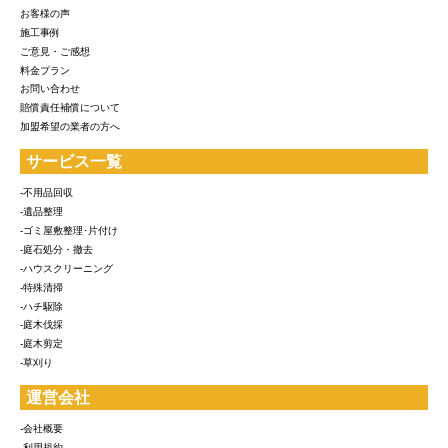
お客様の声
施工事例
ご意見・ご感想
料金プラン
お問い合わせ
賠償責任補償について
加盟希望の業者の方へ
サービス一覧
-不用品回収
-遺品整理
-ゴミ屋敷整理･片付け
-庭石処分・撤去
-ハウスクリーニング
-特殊清掃
-ハチ駆除
-庭木伐採
-庭木剪定
-草刈り
運営会社
-会社概要
-利用規約