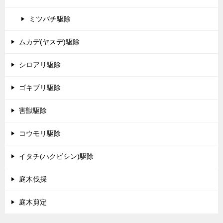
ミツバチ駆除
ムカデ(ヤスデ)駆除
シロアリ駆除
ゴキブリ駆除
害獣駆除
コウモリ駆除
イタチ(ハクビシン)駆除
庭木伐採
庭木剪定