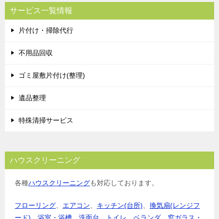
ビ
サービス一覧情報
ゲ
片付け・掃除代行
ー
シ
不用品回収
ョ
ゴミ屋敷片付け(整理)
ン
遺品整理
特殊清掃サービス
ハウスクリーニング
各種
ハウスクリーニング
も対応しております。
フローリング
、
エアコン
、
キッチン(台所)
、
換気扇(レンジフ
ード)
、
浴室・浴槽
、
洗面台
、
トイレ
、
ベランダ
、
窓ガラス・