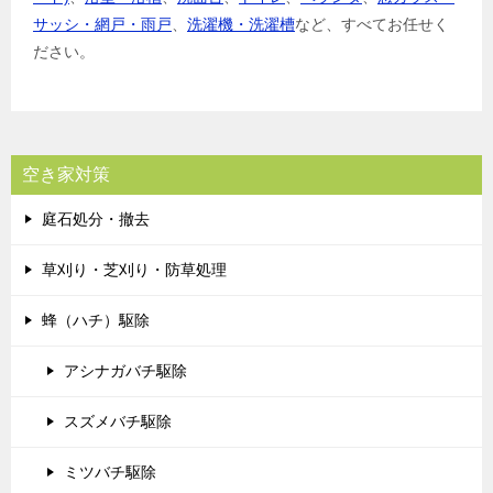
サッシ・網戸・雨戸
、
洗濯機・洗濯槽
など、すべてお任せく
ださい。
空き家対策
庭石処分・撤去
草刈り・芝刈り・防草処理
蜂（ハチ）駆除
アシナガバチ駆除
スズメバチ駆除
ミツバチ駆除