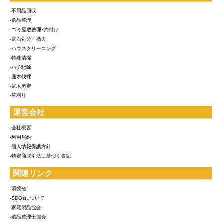
-不用品回収
-遺品整理
-ゴミ屋敷整理･片付け
-庭石処分・撤去
-ハウスクリーニング
-特殊清掃
-ハチ駆除
-庭木伐採
-庭木剪定
-草刈り
運営会社
-会社概要
-利用規約
-個人情報保護方針
-特定商取引法に基づく表記
関連リンク
-環境省
-SDGsについて
-家電製品協会
-遺品整理士協会