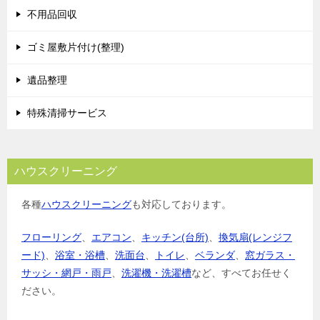
シ
不用品回収
ョ
ゴミ屋敷片付け(整理)
ン
遺品整理
特殊清掃サービス
ハウスクリーニング
各種
ハウスクリーニング
も対応しております。
フローリング
、
エアコン
、
キッチン(台所)
、
換気扇(レンジフ
ード)
、
浴室・浴槽
、
洗面台
、
トイレ
、
ベランダ
、
窓ガラス・
サッシ・網戸・雨戸
、
洗濯機・洗濯槽
など、すべてお任せく
ださい。