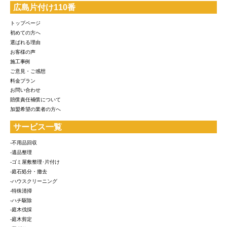
広島片付け110番
トップページ
初めての方へ
選ばれる理由
お客様の声
施工事例
ご意見・ご感想
料金プラン
お問い合わせ
賠償責任補償について
加盟希望の業者の方へ
サービス一覧
-不用品回収
-遺品整理
-ゴミ屋敷整理･片付け
-庭石処分・撤去
-ハウスクリーニング
-特殊清掃
-ハチ駆除
-庭木伐採
-庭木剪定