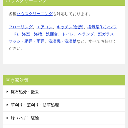
ハウスクリーニング
各種
ハウスクリーニング
も対応しております。
フローリング
、
エアコン
、
キッチン(台所)
、
換気扇(レンジフ
ード)
、
浴室・浴槽
、
洗面台
、
トイレ
、
ベランダ
、
窓ガラス・
サッシ・網戸・雨戸
、
洗濯機・洗濯槽
など、すべてお任せく
ださい。
空き家対策
庭石処分・撤去
草刈り・芝刈り・防草処理
蜂（ハチ）駆除