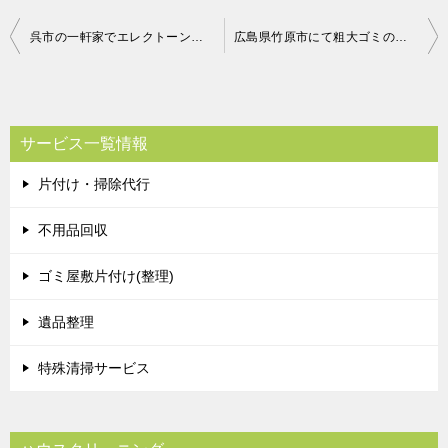
投
呉市の一軒家でエレクトーン回収のお客様の声
広島県竹原市にて粗大ゴミの回収 お客様の声
稿
ナ
ビ
サービス一覧情報
ゲ
片付け・掃除代行
ー
シ
不用品回収
ョ
ゴミ屋敷片付け(整理)
ン
遺品整理
特殊清掃サービス