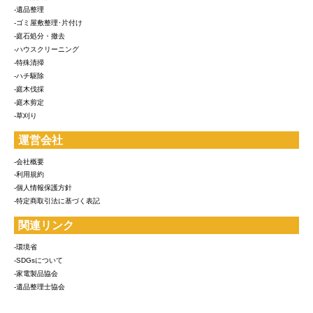
-遺品整理
-ゴミ屋敷整理･片付け
-庭石処分・撤去
-ハウスクリーニング
-特殊清掃
-ハチ駆除
-庭木伐採
-庭木剪定
-草刈り
運営会社
-会社概要
-利用規約
-個人情報保護方針
-特定商取引法に基づく表記
関連リンク
-環境省
-SDGsについて
-家電製品協会
-遺品整理士協会