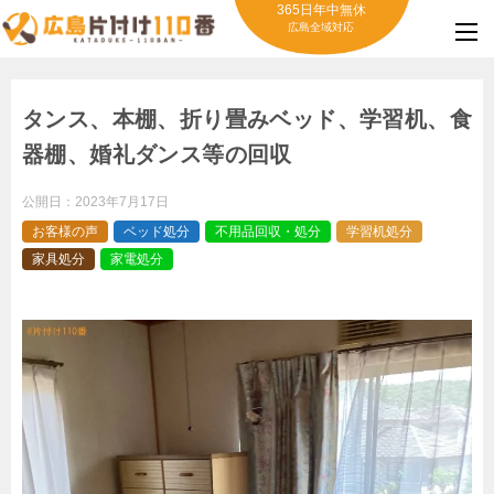
365日年中無休
広島全域対応
タンス、本棚、折り畳みベッド、学習机、食
器棚、婚礼ダンス等の回収
公開日：
2023年7月17日
お客様の声
ベッド処分
不用品回収・処分
学習机処分
家具処分
家電処分