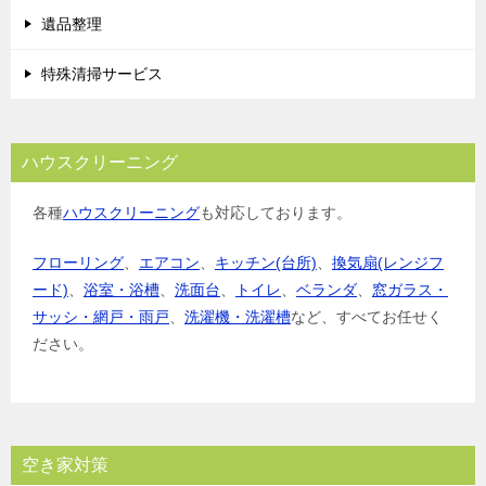
遺品整理
特殊清掃サービス
ハウスクリーニング
各種
ハウスクリーニング
も対応しております。
フローリング
、
エアコン
、
キッチン(台所)
、
換気扇(レンジフ
ード)
、
浴室・浴槽
、
洗面台
、
トイレ
、
ベランダ
、
窓ガラス・
サッシ・網戸・雨戸
、
洗濯機・洗濯槽
など、すべてお任せく
ださい。
空き家対策