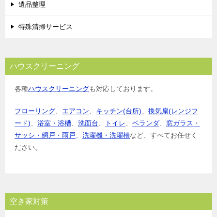
遺品整理
特殊清掃サービス
ハウスクリーニング
各種
ハウスクリーニング
も対応しております。
フローリング
、
エアコン
、
キッチン(台所)
、
換気扇(レンジフ
ード)
、
浴室・浴槽
、
洗面台
、
トイレ
、
ベランダ
、
窓ガラス・
サッシ・網戸・雨戸
、
洗濯機・洗濯槽
など、すべてお任せく
ださい。
空き家対策