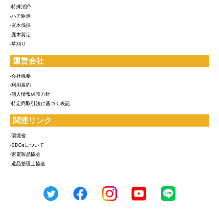
-特殊清掃
-ハチ駆除
-庭木伐採
-庭木剪定
-草刈り
運営会社
-会社概要
-利用規約
-個人情報保護方針
-特定商取引法に基づく表記
関連リンク
-環境省
-SDGsについて
-家電製品協会
-遺品整理士協会