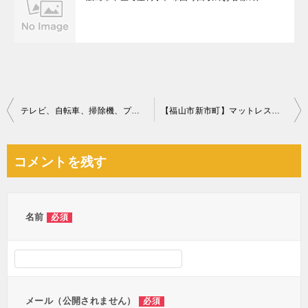
投
テレビ、自転車、掃除機、プリンター、ヒーター、顕微鏡等の回収
【福山市新市町】マットレス付きセミダブルベッドの回収・処分ご依頼
稿
ナ
コメントを残す
ビ
ゲ
ー
名前
必須
シ
ョ
ン
メール（公開されません）
必須