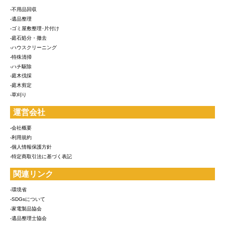
-不用品回収
-遺品整理
-ゴミ屋敷整理･片付け
-庭石処分・撤去
-ハウスクリーニング
-特殊清掃
-ハチ駆除
-庭木伐採
-庭木剪定
-草刈り
運営会社
-会社概要
-利用規約
-個人情報保護方針
-特定商取引法に基づく表記
関連リンク
-環境省
-SDGsについて
-家電製品協会
-遺品整理士協会