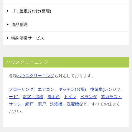
ゴミ屋敷片付け(整理)
遺品整理
特殊清掃サービス
ハウスクリーニング
各種
ハウスクリーニング
も対応しております。
フローリング
、
エアコン
、
キッチン(台所)
、
換気扇(レンジフ
ード)
、
浴室・浴槽
、
洗面台
、
トイレ
、
ベランダ
、
窓ガラス・
サッシ・網戸・雨戸
、
洗濯機・洗濯槽
など、すべてお任せく
ださい。