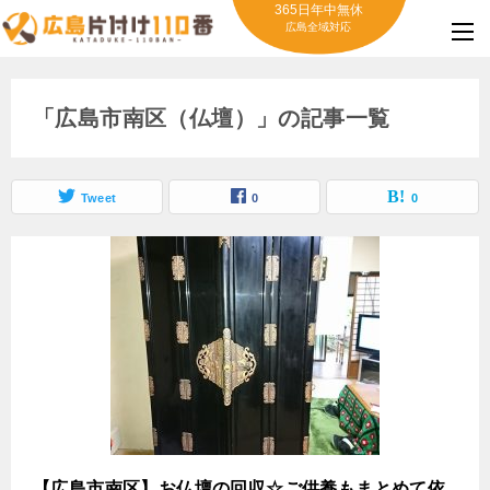
365日年中無休
広島全域対応
「広島市南区（仏壇）」の記事一覧
Tweet
0
0
【広島市南区】お仏壇の回収☆ご供養もまとめて依