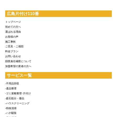
広島片付け110番
トップページ
初めての方へ
選ばれる理由
お客様の声
施工事例
ご意見・ご感想
料金プラン
お問い合わせ
賠償責任補償について
加盟希望の業者の方へ
サービス一覧
-不用品回収
-遺品整理
-ゴミ屋敷整理･片付け
-庭石処分・撤去
-ハウスクリーニング
-特殊清掃
-ハチ駆除