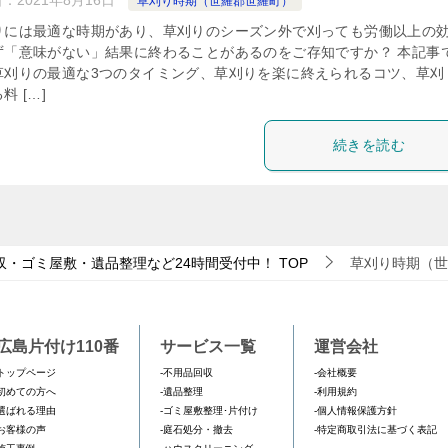
日：
2021年8月16日
草刈り時期（世羅郡世羅町）
りには最適な時期があり、草刈りのシーズン外で刈っても労働以上の
ず「意味がない」結果に終わることがあるのをご存知ですか？ 本記事
草刈りの最適な3つのタイミング、草刈りを楽に終えられるコツ、草刈
料 […]
続きを読む
収・ゴミ屋敷・遺品整理など24時間受付中！
TOP
草刈り時期（世
広島片付け110番
サービス一覧
運営会社
トップページ
-不用品回収
-会社概要
初めての方へ
-遺品整理
-利用規約
選ばれる理由
-ゴミ屋敷整理･片付け
-個人情報保護方針
お客様の声
-庭石処分・撤去
-特定商取引法に基づく表記