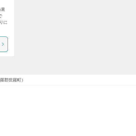
効果
で
りに
羅郡世羅町）