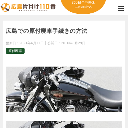
365日年中無休
広島全域対応
広島での原付廃車手続きの方法
更新日：
2021年4月11日
公開日：
2016年3月29日
原付廃車