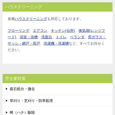
ハウスクリーニング
各種
ハウスクリーニング
も対応しております。
フローリング
、
エアコン
、
キッチン(台所)
、
換気扇(レンジフ
ード)
、
浴室・浴槽
、
洗面台
、
トイレ
、
ベランダ
、
窓ガラス・
サッシ・網戸・雨戸
、
洗濯機・洗濯槽
など、すべてお任せく
ださい。
空き家対策
庭石処分・撤去
草刈り・芝刈り・防草処理
蜂（ハチ）駆除