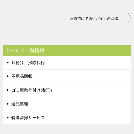
投
三原市にて原付バイクの回収処分 お客様の声
稿
ナ
ビ
サービス一覧情報
ゲ
片付け・掃除代行
ー
シ
不用品回収
ョ
ゴミ屋敷片付け(整理)
ン
遺品整理
特殊清掃サービス