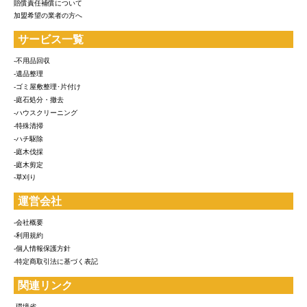
賠償責任補償について
加盟希望の業者の方へ
サービス一覧
-不用品回収
-遺品整理
-ゴミ屋敷整理･片付け
-庭石処分・撤去
-ハウスクリーニング
-特殊清掃
-ハチ駆除
-庭木伐採
-庭木剪定
-草刈り
運営会社
-会社概要
-利用規約
-個人情報保護方針
-特定商取引法に基づく表記
関連リンク
-環境省