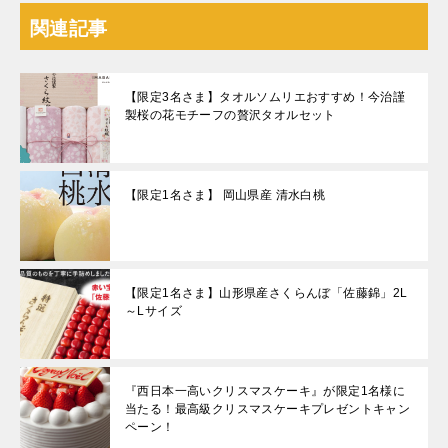
関連記事
【限定3名さま】タオルソムリエおすすめ！今治謹
製桜の花モチーフの贅沢タオルセット
【限定1名さま】 岡山県産 清水白桃
【限定1名さま】山形県産さくらんぼ「佐藤錦」2L
～Lサイズ
『西日本一高いクリスマスケーキ』が限定1名様に
当たる！最高級クリスマスケーキプレゼントキャン
ペーン！