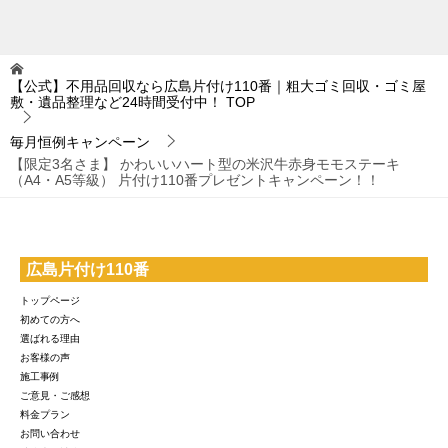
【公式】不用品回収なら広島片付け110番｜粗大ゴミ回収・ゴミ屋
敷・遺品整理など24時間受付中！
TOP
毎月恒例キャンペーン
【限定3名さま】 かわいいハート型の米沢牛赤身モモステーキ
（A4・A5等級） 片付け110番プレゼントキャンペーン！！
広島片付け110番
トップページ
初めての方へ
選ばれる理由
お客様の声
施工事例
ご意見・ご感想
料金プラン
お問い合わせ