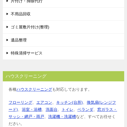
片付け・掃除代行
ー
シ
不用品回収
ョ
ゴミ屋敷片付け(整理)
ン
遺品整理
特殊清掃サービス
ハウスクリーニング
各種
ハウスクリーニング
も対応しております。
フローリング
、
エアコン
、
キッチン(台所)
、
換気扇(レンジフ
ード)
、
浴室・浴槽
、
洗面台
、
トイレ
、
ベランダ
、
窓ガラス・
サッシ・網戸・雨戸
、
洗濯機・洗濯槽
など、すべてお任せく
ださい。