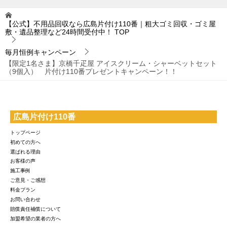
【公式】不用品回収なら広島片付け110番｜粗大ゴミ回収・ゴミ屋
敷・遺品整理など24時間受付中！
TOP
毎月恒例キャンペーン
【限定1名さま】京橋千疋屋 アイスクリーム・シャーベットセット
（9個入） 片付け110番プレゼントキャンペーン！！
広島片付け110番
トップページ
初めての方へ
選ばれる理由
お客様の声
施工事例
ご意見・ご感想
料金プラン
お問い合わせ
賠償責任補償について
加盟希望の業者の方へ