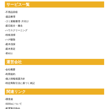
サービス一覧
-不用品回収
-遺品整理
-ゴミ屋敷整理･片付け
-庭石処分・撤去
-ハウスクリーニング
-特殊清掃
-ハチ駆除
-庭木伐採
-庭木剪定
-草刈り
運営会社
-会社概要
-利用規約
-個人情報保護方針
-特定商取引法に基づく表記
関連リンク
-環境省
-SDGsについて
-家電製品協会