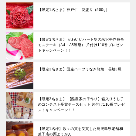
【限定1名さま】神戸牛 花盛り（500g）
【限定3名さま】 かわいいハート型の米沢牛赤身モ
モステーキ（A4・A5等級） 片付け110番プレゼン
トキャンペーン！！
【限定3名さま】国産ハーブうなぎ蒲焼 長焼3尾
【限定3名さま】 【酪農家の手作り】箱入りうし子
のコンテスト受賞チーズセット 片付け110番プレゼ
ントキャンペーン！！
【限定1名様】数々の賞を受賞した鹿児島県老舗和
菓子店の栗ようかん