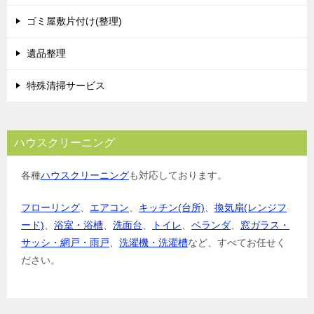
ョ
ゴミ屋敷片付け(整理)
ン
遺品整理
特殊清掃サービス
ハウスクリーニング
各種
ハウスクリーニング
も対応しております。
フローリング
、
エアコン
、
キッチン(台所)
、
換気扇(レンジフ
ード)
、
浴室・浴槽
、
洗面台
、
トイレ
、
ベランダ
、
窓ガラス・
サッシ・網戸・雨戸
、
洗濯機・洗濯槽
など、すべてお任せく
ださい。