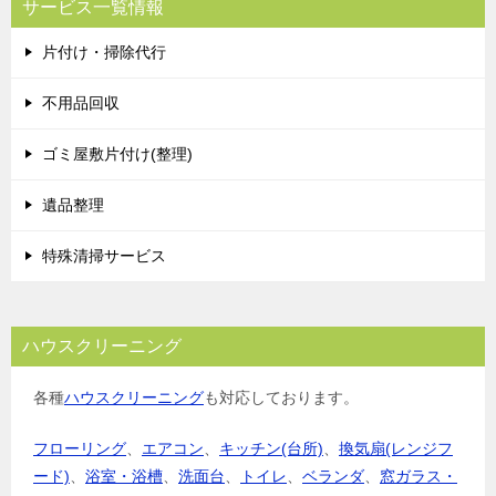
サービス一覧情報
ゲ
片付け・掃除代行
ー
シ
不用品回収
ョ
ゴミ屋敷片付け(整理)
ン
遺品整理
特殊清掃サービス
ハウスクリーニング
各種
ハウスクリーニング
も対応しております。
フローリング
、
エアコン
、
キッチン(台所)
、
換気扇(レンジフ
ード)
、
浴室・浴槽
、
洗面台
、
トイレ
、
ベランダ
、
窓ガラス・