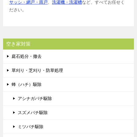
サッシ・網戸・雨戸
、
洗濯機・洗濯槽
など、すべてお任せく
ださい。
空き家対策
庭石処分・撤去
草刈り・芝刈り・防草処理
蜂（ハチ）駆除
アシナガバチ駆除
スズメバチ駆除
ミツバチ駆除