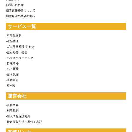
お問い合わせ
賠償責任補償について
加盟希望の業者の方へ
サービス一覧
-不用品回収
-遺品整理
-ゴミ屋敷整理･片付け
-庭石処分・撤去
-ハウスクリーニング
-特殊清掃
-ハチ駆除
-庭木伐採
-庭木剪定
-草刈り
運営会社
-会社概要
-利用規約
-個人情報保護方針
-特定商取引法に基づく表記