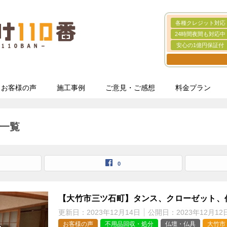
各種クレジット対応
24時間夜間も対応中
安心の1億円保証付
お客様の声
施工事例
ご意見・ご感想
料金プラン
一覧
0
【大竹市三ツ石町】タンス、クローゼット、
更新日：
2023年12月14日
公開日：
2023年12月12
お客様の声
不用品回収・処分
仏壇・仏具
大竹市