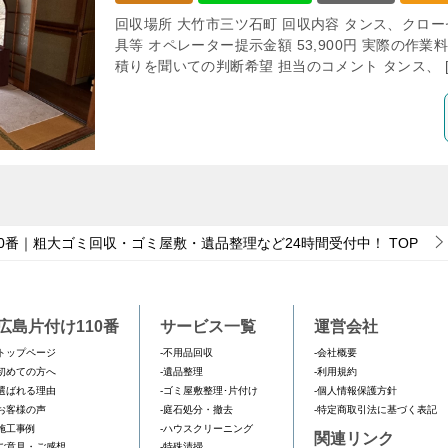
回収場所 大竹市三ツ石町 回収内容 タンス、クロ
具等 オペレーター提示金額 53,900円 実際の作業料金
積りを聞いての判断希望 担当のコメント タンス、 [
0番｜粗大ゴミ回収・ゴミ屋敷・遺品整理など24時間受付中！
TOP
広島片付け110番
サービス一覧
運営会社
トップページ
-不用品回収
-会社概要
初めての方へ
-遺品整理
-利用規約
選ばれる理由
-ゴミ屋敷整理･片付け
-個人情報保護方針
お客様の声
-庭石処分・撤去
-特定商取引法に基づく表記
施工事例
-ハウスクリーニング
関連リンク
ご意見・ご感想
-特殊清掃